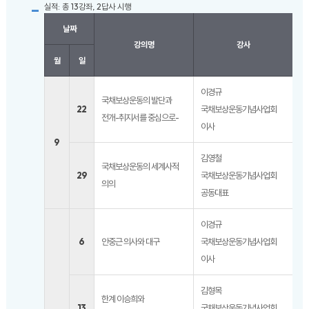
실적: 총 13강좌, 2답사 시행
날 짜
강 의 명
강 사
월
일
이경규
국채보상운동의 발단과
22
국채보상운동기념사업회
전개-취지서를 중심으로-
이사
9
김영철
국채보상운동의 세계사적
29
국채보상운동기념사업회
의의
공동대표
이경규
6
안중근 의사와 대구
국채보상운동기념사업회
이사
김형목
한계 이승희와
13
국채보상운동기념사업회