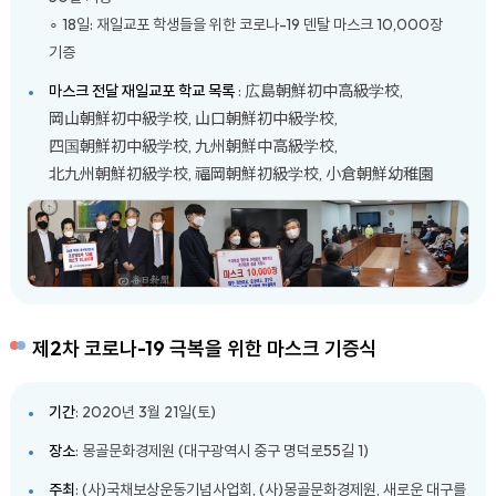
∘ 18일: 재일교포 학생들을 위한 코로나-19 덴탈 마스크 10,000장
기증
마스크 전달 재일교포 학교 목록
: 広島朝鮮初中高級学校,
岡山朝鮮初中級学校, 山口朝鮮初中級学校,
四国朝鮮初中級学校, 九州朝鮮中高級学校,
北九州朝鮮初級学校, 福岡朝鮮初級学校, 小倉朝鮮幼稚園
제2차 코로나-19 극복을 위한 마스크 기증식
기간
: 2020년 3월 21일(토)
장소
: 몽골문화경제원 (대구광역시 중구 명덕로55길 1)
주최
: (사)국채보상운동기념사업회, (사)몽골문화경제원, 새로운 대구를