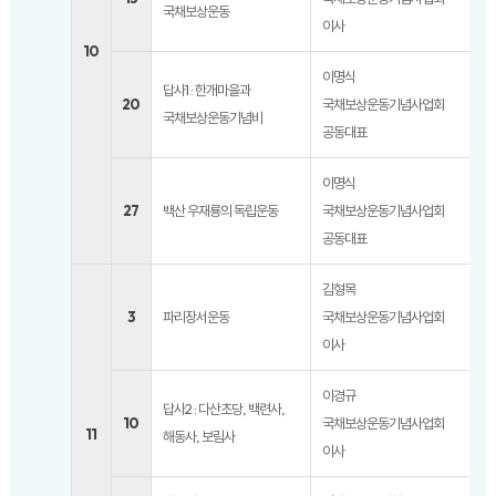
국채보상운동
이사
10
이명식
답사1 : 한개마을과
20
국채보상운동기념사업회
국채보상운동기념비
공동대표
이명식
27
백산 우재룡의 독립운동
국채보상운동기념사업회
공동대표
김형목
3
파리장서운동
국채보상운동기념사업회
이사
이경규
답사2 : 다산초당, 백련사,
10
국채보상운동기념사업회
11
해동사, 보림사
이사