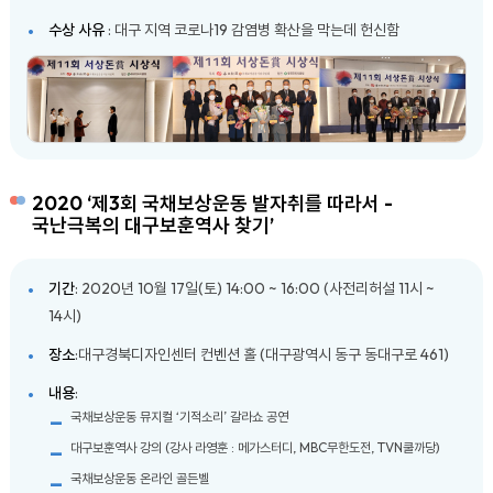
수상 사유
: 대구 지역 코로나19 감염병 확산을 막는데 헌신함
2020 ‘제3회 국채보상운동 발자취를 따라서 -
국난극복의 대구보훈역사 찾기’
기간
: 2020년 10월 17일(토) 14:00 ~ 16:00 (사전리허설 11시 ~
14시)
장소
:대구경북디자인센터 컨벤션 홀 (대구광역시 동구 동대구로 461)
내용
:
국채보상운동 뮤지컬 ‘기적소리’ 갈라쇼 공연
대구보훈역사 강의 (강사 라영훈 : 메가스터디, MBC무한도전, TVN쿨까당)
국채보상운동 온라인 골든벨