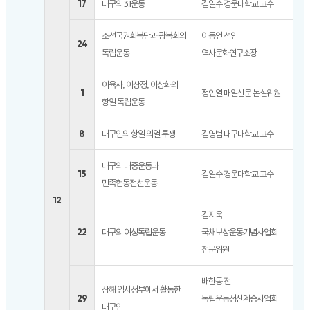
17
대구의 3.1운동
김일수 경운대학교 교수
조선국권회복단과 광복회의
이동언 선인
24
독립운동
역사문화연구소장
이육사, 이상정, 이상화의
1
정인열 매일신문 논설위원
항일 독립운동
8
대구인의 항일 의열 투쟁
김영범 대구대학교 교수
대구의 대중운동과
15
김일수 경운대학교 교수
민족협동전선운동
12
김지욱
22
대구의 여성독립운동
국채보상운동기념사업회
전문위원
배한동 전
상해 임시정부에서 활동한
29
독립운동정신계승사업회
대구인