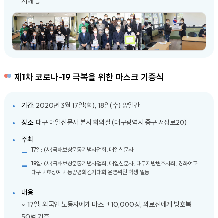
지에 등
제1차 코로나-19 극복을 위한 마스크 기증식
기간
: 2020년 3월 17일(화), 18일(수) 양일간
장소
: 대구 매일신문사 본사 회의실 (대구광역시 중구 서성로20)
주최
17일: (사)국채보상운동기념사업회, 매일신문사
18일: (사)국채보상운동기념사업회, 매일신문사, 대구지방변호사회, 경화여고·
대구고·효성여고 동양평화걷기대회 운영위원 학생 일동
내용
∘ 17일: 외국인 노동자에게 마스크 10,000장, 의료진에게 방호복
50벌 기증