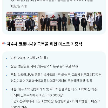
4,000장 기증, 대구사회복지공동모금회를 통해 코로나-19 성금
1천만원 기증
제4차 코로나-19 극복을 위한 마스크 기증식
기간
: 2020년 3월 26일(목)
장소
: 영남일보 사옥 (대구광역시 동구 동대구로 441)
주최
: (사)국채보상운동기념사업회, (주)금복주, 고엽제전우회 대구지부,
경화여고·대구고·효성여고 동양평화걷기대회 운영위원 학생 일동
내용
: 대구 지역 전쟁피해자 및 취약계층을 위한 마스크 900장 기증.
이 외에 금복주사에서 마스크 10,000장,
고엽제전우회에서 마스크 200장, 동양평화걷기대회 학생들이 마스크
500장 기증