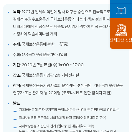
목적
: 1907년 일제의 억압에 맞서 대구를 중심으로 전국적으로 확산된
경제적 주권수호운동인 국채보상운동의 나눔과 책임 정신을 지역민과
미래세대에게 성공적으로 계승·발전시키기 위하여 한국 근대사 전공자를
초청하여 학술세미나를 개최
단체관람 신청
주제
: 국채보상운동에 관한 一硏究
주최
: (사)국채보상운동기념사업회
기간
: 2020년 7월 15일(수) 14:00 ~ 17:00
장소
: 국채보상운동기념관 2층 기획전시실
참석
: 국채보상운동기념사업회 운영위원 및 임직원, 기타 국채보상운동
연구자 또는 관계자 등 20여명 (코로나-19로 인한 참석자 제한)
발표
기록물을 통해 본 대구지역의 국채보상운동 (권영배 전 계명대학교 겸임교수)
국채보상운동 주도층의 사회·경제적 배경 (김일수 경운대학교 교수)
국채보상운동의 발단과 전개 (권대웅 전 대경대학교 교수)
토론: 김영철 국채보상운동기념사업회 공동대표, 김형목 이사, 이경규 이사