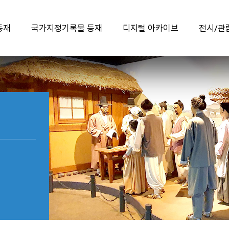
등재
국가지정기록물 등재
디지털 아카이브
전시/관
유네스코 등재 과정
국가지정기록물이란?
디지털 아카이브 바로가기
국채보상운동 기록물
국가지정기록물 제17호
학예사가 들려주는
『국채보상운동 관련
국채보상운동 유물 이야기
선정기준 충족여부
기록물』
등재 의의
유네스코 세계기록유산
한국의 세계기록유산