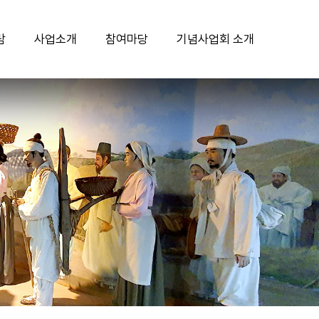
람
사업소개
참여마당
기념사업회 소개
국채보상운동기념관
기념사업
공지사항
인사말
국채보상운동기록전시관
교육연대사업
보도자료
설립 목적 및 비전
기념공원
교육문화사업
문의하기
연혁
기념비
서상돈상
청소년자원봉사 활동안내
사단법인 안내
행사안내
연례행사
자유게시판
조직현황
단체관람 신청
주요행사
자료수집안내
후원안내
단체관람 신청 확인
캐릭터 공모전
자료수집
찾아오시는길
아이디어 공모