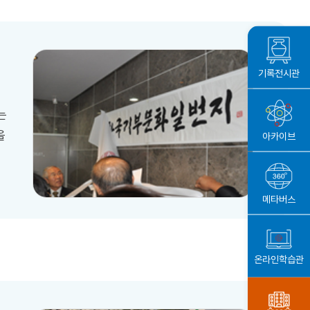
기록전시관
는
을
아카이브
메타버스
온라인학습관