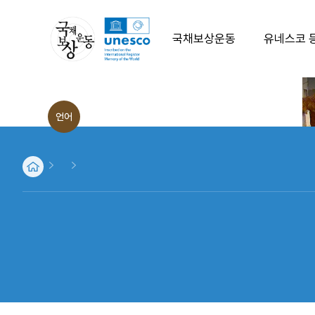
국채보상운동
유네스코 
발생배경
언어
운동의 전개
ENG
운동의 결과
CHN
JPN
취지문
역사적인물
파생운동