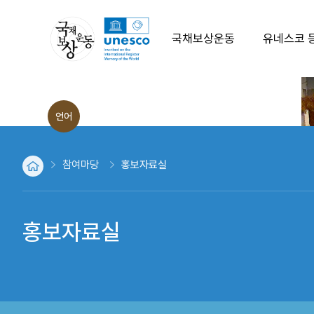
국채보상운동
유네스코 
발생배경
언어
운동의 전개
ENG
운동의 결과
CHN
참여마당
홍보자료실
JPN
취지문
역사적인물
홍보자료실
파생운동