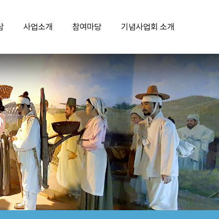
람
사업소개
참여마당
기념사업회 소개
국채보상운동기념관
기념사업
공지사항
인사말
국채보상운동기록전시관
교육연대사업
보도자료
설립 목적 및 비전
기념공원
교육문화사업
문의하기
연혁
기념비
서상돈상
청소년자원봉사 활동안내
사단법인 안내
행사안내
연례행사
자유게시판
조직현황
단체관람 신청
주요행사
자료수집안내
후원안내
단체관람 신청 확인
캐릭터 공모전
자료수집
찾아오시는길
아이디어 공모