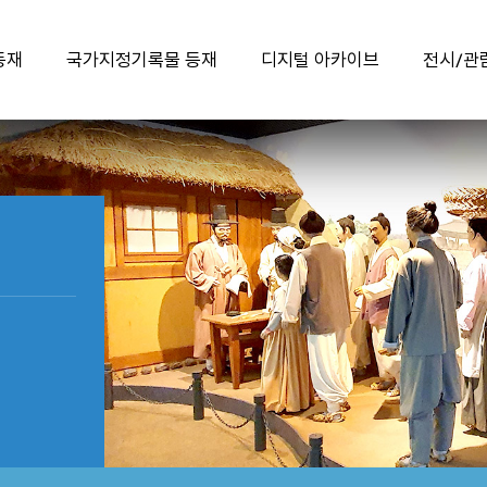
등재
국가지정기록물 등재
디지털 아카이브
전시/관
유네스코 등재 과정
국가지정기록물이란?
디지털 아카이브 바로가기
국채보상운동 기록물
국가지정기록물 제17호
학예사가 들려주는
『국채보상운동 관련
국채보상운동 유물 이야기
선정기준 충족여부
기록물』
등재 의의
유네스코 세계기록유산
한국의 세계기록유산