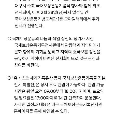
대구시 주최 국채보상운동기념식 행사와 함께 최초
전시되며
,
이후
2
월
28
일
(
금
)
까지 일주일 간
국채보상운동기념도서관
1
층 모아갤러리에서 추가
전시가 진행된다
.
○
국채보상운동의 나눔과 책임 정신의 정기가 서린
국채보상운동기록전시관에서 관람객과 지역민에게
문화 향유의 기회를 넓히고 지역의 호국보훈 정신을
공유하기 위하여 마련된 전시회이므로 많은 관심과
참여를 바란다
.
○ 「
유네스코 세계기록유산 등재 국채보상운동기록물 진본
전시 특별전
」
은 상시 무료 관람이 가능하다
.
관람 가능
시간은 평일 오전
09:00
부터
18:00
까지이며
,
토요일
및 일요일은
17:00
까지로
1
시간 단축하여 운영한다
.
자세한 일정과 내용은 대구 국채보상운동기록전시관
홈페이지를 통해 확인할 수 있다
.