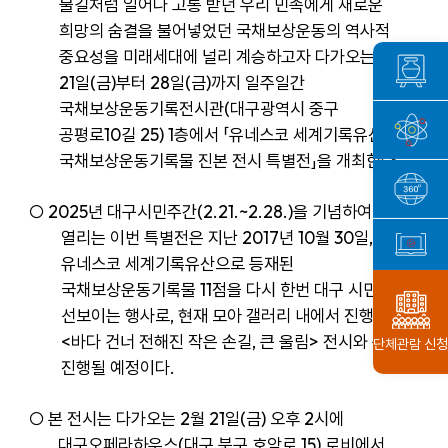
불길처럼 일어나 고통 받던 우리 민족에게 새로운
희망의 숨결을 불어넣었던 국채보상운동의 역사적
중요성을 미래세대에 널리 계승하고자 다가오는
2
월
21
일
(
금
)
부터
28
일
(
금
)
까지 일주일간
국채보상운동기록전시관
(
대구광역시 중구
공평로
10
길
25) 1
층에서
「
유네스코 세계기록유산 등재
국채보상운동기록물 진본 전시 특별전
」
을 개최한다
.
○
2025
년 대구시민주간
(2.21.~2.28.)
을 기념하여
열리는 이번 특별전은 지난
2017
년
10
월
30
일
,
유네스코 세계기록유산으로 등재된
국채보상운동기록물
11
점을 다시 한번 대구 시민들께
선보이는 행사로
,
현재 모아 갤러리 내에서 진행 중인
<
바다 건너 전해진 작은 손길
,
큰 울림
>
전시와 동시
단체관람 신청
진행될 예정이다
.
○
본 전시는 다가오는
2
월
21
일
(
금
)
오후
2
시에
대구오페라하우스
(
대구 북구 호암로
15)
로비에서