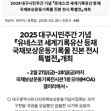
2025 대구시민주간 기념 『유네스코 세계기록유산 등재
국채보상운동기록물 진본 전시 특별전』개최
작성자 : 관리자 / 등록일 : 2025-02-20 / 조회수 : 488
2025
대구시민주간 기념
『
유네스코 세계기록유산 등재
국채보상운동기록물 진본 전시
특별전
』
개최
- 2
월
21
일
(
금
)~28
일
(
금
)
까지
국채보상운동기록전시관
1
층 모아
(MOA)
갤러리에서
-
○
대구광역시와
(
사
)
국채보상운동기념사업회는 과거
구한말 국권을 상실했던 암울한 시기에 요원의