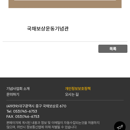
국채보상운동기념관
기념사업회 소개
개인정보보호정책
문의하기
오시는 길
(41939)대구광역시 중구 국채보상로 670
Tel. 053)745-6753
FAX. 053)746-6753
본페이지에 게시된 내용과 정보 및 이메일이 자동수집되는것을 허용하지
TOP
않으며, 위반시 정보통신법에 의해 처벌될 수 있습니다.